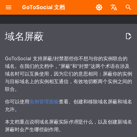
GoToSocial 文档
键
English
入
中文
域名屏蔽
设置
部署注意事项
配置概述
概述
域名屏蔽如何工作
概述
使用 API 进行身份验证
安装
反向代理
缓存
安全加固措施
无 Wazero / WASM 版构
以
开
贴文
发行版
基础配置
分域部署
安全顾虑
HTTP 签名
路由和方法
裸机
NGINX
缓存 API 响应
对 GoToSocial 可执行文
GoToSocial 支持屏蔽/封禁那些你不想与你的实例联合的
行沙盒处理
始
域名。在我们的文档中，“屏蔽”和“封禁”这两个术语在涉及
搜索
安装
可信代理
出站 HTTP 代理
访问控制
请求速率限制
屏蔽规避
容器
Apache HTTP 服务器
缓存资源与媒体
域名时可以互换使用，因为它们的意思相同：屏蔽你的实例
搜
防火墙
与目标域名上的实例相互通信，有效地切断两个实例之间的
自定义 CSS（进阶）
反向代理
数据库
缓存
请求限流与速率限制
请求限流
屏蔽公告机器人
Caddy 2
索
联合。
密码管理
创建用户
Web
配置 TLS 证书
创建域名屏蔽的副作用
行为体与行为体属性
你可以使用
实例管理面板
查看、创建和移除域名屏蔽和域名
WebSocket
允许。
RSS
站点
安全加固
屏蔽一个域名及其所有子域
帖文及其属性
本文档重点说明域名屏蔽实际
作用
是什么，以及创建新域名
屏蔽时会产生哪些副作用。
迁移
账户
健康检查
互动规则