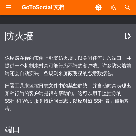
GoToSocial 文档
键
English
入
中文
防火墙
设置
部署注意事项
配置概述
缓存
端口
无 Wazero / WASM 版构建
管理设置面板
概述
使用 API 进行身份验证
安装
反向代理
以
开
贴文
发行版
基础配置
缓存 API 响应
ICMP
新账户注册
HTTP 签名
路由和方法
裸机
NGINX
你应该在你的实例上部署防火墙，以关闭任何开放端口，并
始
提供一个机制来封禁可能行为不端的客户端。许多防火墙前
搜索
安装
可信代理
缓存资源与媒体
联合模式
访问控制
请求速率限制
IPv4
容器
Apache HTTP 服务器
端还会自动安装一些规则来屏蔽明显的恶意数据包。
搜
部署工具来监控日志文件中的某些趋势，并自动封禁表现出
自定义 CSS（进阶）
反向代理
数据库
域名屏蔽
请求限流与速率限制
请求限流
IPv6
Caddy 2
索
某种行为的客户端是很有帮助的。这可以用于监控你的
密码管理
创建用户
Web
防火墙配置
域名权限订阅
行为体与行为体属性
SSH 和 Web 服务器访问日志，以应对如 SSH 暴力破解攻
WebSocket
击。
RSS
站点
暴力攻击防护
HTTP 请求头过滤模式
帖文及其属性
端口
迁移
账户
IP 屏蔽
Robots.txt
互动规则