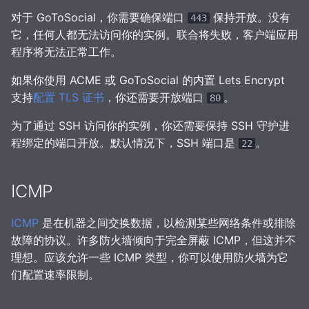
对于 GoToSocial，你需要确保端口
保持开放。没有
443
从以前的实例导入帖文
媒体
GtS CLI 工具
管理
Linux
它，任何人都无法访问你的实例。联合将失败，客户端应用
程序将无法正常工作。
存储
备份和恢复
术语表
iptables
如果你使用 ACME 或 GoToSocial 的内置 Lets Encrypt
贴文
媒体缓存
nftables
支持
配置 TLS 证书
，你还需要开放端口
。
80
TLS
骚扰信息过滤
BSDs
为了通过 SSH 访问你的实例，你还需要保持 SSH 守护进
程绑定的端口开放。默认情况下，SSH 端口是
。
22
OpenID Connect (OIDC)
数据库维护
ICMP
邮件配置 (smtp)
主题
ICMP
是在机器之间交换数据，以检测某些网络条件或排除
Syslog
故障的协议。许多防火墙倾向于完全屏蔽 ICMP，但这并不
理想。应该允许一些 ICMP 类型，你可以使用防火墙为它
HTTP 客户端
们配置速率限制。
进阶设置