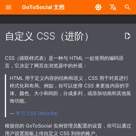
GoToSocial 文档
键
English
入
中文
自定义 CSS（进阶）
示例 - 更改背景颜色
部署注意事项
配置概述
概述
管理设置面板
概述
使用 API 进行身份验证
安装
反向代理
缓存
安全加固措施
无 Wazero / WASM 版构
以
开
可访问性
发行版
基础配置
分域部署
新账户注册
HTTP 签名
路由和方法
裸机
NGINX
缓存 API 响应
对 GoToSocial 可执行文
CSS（级联样式表）是一种与 HTML 一起使用的编码语
行沙盒处理
始
言，它决定了网页在浏览器中的外观：
有用链接
安装
可信代理
出站 HTTP 代理
联合模式
访问控制
请求速率限制
容器
Apache HTTP 服务器
缓存资源与媒体
搜
HTML 用于定义内容的结构和语义，CSS 用于对其进行
防火墙
样式化和布局。例如，你可以使用 CSS 来更改内容的字
反向代理
数据库
缓存
域名屏蔽
请求限流与速率限制
请求限流
Caddy 2
索
体、颜色、大小和间距，分成多列，或添加动画和其他装
创建用户
Web
配置 TLS 证书
域名权限订阅
行为体与行为体属性
饰功能。
WebSocket
--
学习 CSS (Mozilla)
站点
安全加固
HTTP 请求头过滤模式
帖文及其属性
根据你的 GoToSocial 实例管理员配置的设置，你可以通过
账户
健康检查
Robots.txt
互动规则
用户设置面板上传自定义 CSS 到你的账户。