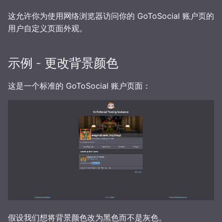
媒体
追踪
GtS CLI 工具
管理
这允许你为使用网络浏览器访问你的 GoToSocial 账户页的
用户自定义页面外观。
存储
指标
备份和恢复
术语表
示例 - 更改背景颜色
贴文
配置 SQLite 副本
媒体缓存
这是一个标准的 GoToSocial 账户页面：
TLS
爬虫防护
骚扰信息过滤
OpenID Connect (OIDC)
网络存储上的 SQLite
数据库维护
邮件配置 (smtp)
适用进阶场景的构建
主题
Syslog
HTTP 客户端
进阶设置
假设我们想将背景颜色改为黑色而不是灰色。