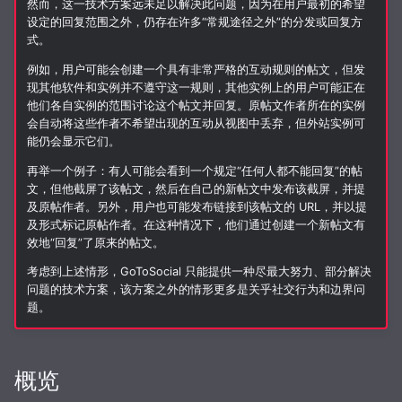
然而，这一技术方案远未足以解决此问题，因为在用户最初的希望
设定的回复范围之外，仍存在许多“常规途径之外”的分发或回复方
从以前的实例导入帖文
媒体
追踪
GtS CLI 工具
canAnnounce
式。
例如，用户可能会创建一个具有非常严格的互动规则的帖文，但发
存储
指标
备份和恢复
描述子规则是否需要验证
现其他软件和实例并不遵守这一规则，其他实例上的用户可能正在
他们各自实例的范围讨论这个帖文并回复。原帖文作者所在的实例
贴文
配置 SQLite 副本
媒体缓存
隐含假设
会自动将这些作者不希望出现的互动从视图中丢弃，但外站实例可
能仍会显示它们。
TLS
爬虫防护
骚扰信息过滤
1. 被提及和被回复的行为体
再举一个例子：有人可能会看到一个规定“任何人都不能回复”的帖
总是可以回复
文，但他截屏了该帖文，然后在自己的新帖文中发布该截屏，并提
OpenID Connect (OIDC)
网络存储上的 SQLite
数据库维护
及原帖作者。另外，用户也可能发布链接到该帖文的 URL，并以提
2. 行为体始终可以对自己的
及形式标记原帖作者。在这种情况下，他们通过创建一个新帖文有
效地“回复”了原来的帖文。
帖文进行任何形式的互动
邮件配置 (smtp)
适用进阶场景的构建
主题
考虑到上述情形，GoToSocial 只能提供一种尽最大努力、部分解决
示例
Syslog
问题的技术方案，该方案之外的情形更多是关乎社交行为和边界问
题。
1. 限制讨论范围
HTTP 客户端
概览
2. 单人长篇讨论串
进阶设置