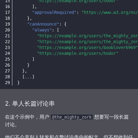
"https://example.org/users/hodor"
],
"approvalRequired"
:
"https://www.w3.org/ns/
},
"canAnnounce"
:
{
"always"
:
[
"https://example.org/users/the_mighty_zor
"https://example.org/users/the_mighty_zor
"https://example.org/users/booblover6969"
"https://example.org/users/hodor"
]
}
},
[
...
]
}
2. 单人长篇讨论串
在这个示例中，用户
想要写一段长篇
@the_mighty_zork
讨论。
他们不介意别人转发和点赞讨论串中的帖文，但不想收到任