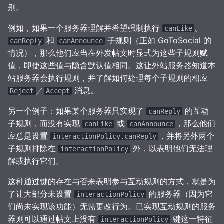
别。
例如，如果一个服务器理解并希望强制执行
、
canLike
和
子规则（正如 GoToSocial 的
canReply
canAnnounce
情况），那么他们应当在外发帖文时显式为这些子规则赋
值，即使这些值与隐含默认值相同。这让外站服务器知道本
站服务器会执行规则，并了解如何处理每个子规则的相应
／
消息。
Reject
Accept
另一个例子：如果某个服务器只实现了
的互动
canReply
子规则，而没有实现
或
，那么他们
canLike
canAnnounce
应总是设置
，并将另外两个
interactionPolicy.canReply
子规则排除在
外，以表明他们无法理
interactionPolicy
解或执行它们。
这种通过键的存在与否来表明参与互动规则的方式，就是为
了让大部分未设置
的服务器（因为它
interactionPolicy
们尚未实现该功能）无需更改行为。已实现互动规则的服务
器则可以通过帖文上没有
键这一特征
interactionPolicy