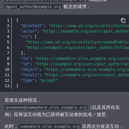
帖文的请求：
@post_author@example.org
{
"@context"
:
"https://www.w3.org/ns/activitystre
"actor"
:
"https://example.org/users/post_author
"cc"
:
[
"https://www.w3.org/ns/activitystreams#Public
"https://example.org/users/post_author/follow
],
"to"
:
"https://somewhere.else.example.org/users
"id"
:
"https://example.org/users/post_author/ac
"object"
:
"https://somewhere.else.example.org/u
"result"
:
"https://example.org/users/post_autho
"type"
:
"Accept"
}
若发生这种情况，
（以及其所在实
@someone@somewhere.else.example.org
例）应将该互动视为已获得被互动者的批准／接受。
此时，
应再次分发该互动，
somewhere.else.example.org