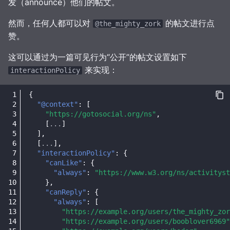
发（announce）他们的帖文。
然而，任何人都可以对
的帖文进行点
@the_mighty_zork
赞。
这可以通过为一篇可见行为“公开”的帖文设置如下
来实现：
interactionPolicy
{
"@context"
:
[
"https://gotosocial.org/ns"
,
[
...
]
],
[
...
],
"interactionPolicy"
:
{
"canLike"
:
{
"always"
:
"https://www.w3.org/ns/activityst
},
"canReply"
:
{
"always"
:
[
"https://example.org/users/the_mighty_zor
"https://example.org/users/booblover6969"