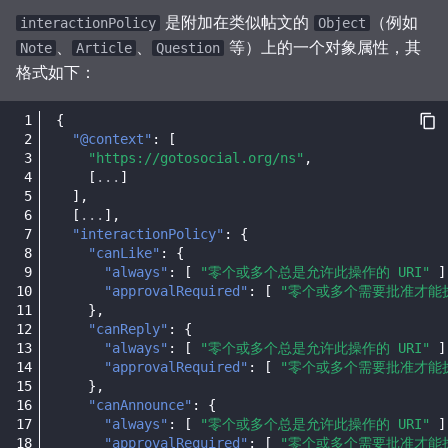
是附加在类似帖文的
（例如
3. 完全开放
可观测性
interactionPolicy
Object
、
、
等）上的一个对象属性，其
Note
Article
Question
格式如下：
后续回复／扩大范围
互动验证
{
"@context"
:
[
"https://gotosocial.org/ns"
,
请求、获取和验证批准
[
...
]
],
[
...
],
拒绝
"interactionPolicy"
:
{
"canLike"
:
{
无应答
"always"
:
[
"零个或多个总是允许此操作的 URI"
]
"approvalRequired"
:
[
"零个或多个需要批准才能执
},
接受
"canReply"
:
{
"always"
:
[
"零个或多个总是允许此操作的 URI"
]
批准对象
"approvalRequired"
:
[
"零个或多个需要批准才能执
},
"canAnnounce"
:
{
approvedBy
"always"
:
[
"零个或多个总是允许此操作的 URI"
]
"approvalRequired"
:
[
"零个或多个需要批准才能执