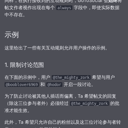
同样，在执行接收到的互动规则时，GoToSocial 会
始终
将
帖文作者视作出现在每个
字段中，即使实际数据
always
中不存在。
示例
这里给出了一些有关互动规则允许用户操作的示例。
1. 限制讨论范围
在下面的示例中，用户
希望与用户
@the_mighty_zork
和
开启一段讨论。
@booblover6969
@hodor
为了防止讨论被其他人插话而偏离，Ta 希望帖文的回复
（除这三位参与者外）必须经过
的批
@the_mighty_zork
准才能生效。
此外，Ta 希望只允许自己的粉丝以及这三位讨论参与者转