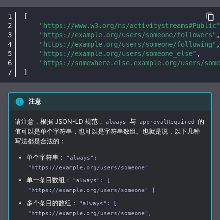
[
"https://www.w3.org/ns/activitystreams#Public"
"https://example.org/users/someone/followers"
,
"https://example.org/users/someone/following"
,
"https://example.org/users/someone_else"
,
"https://somewhere.else.example.org/users/some
]
注意
请注意，根据 JSON-LD 规范，
与
的
always
approvalRequired
值可以是单个字符串，也可以是字符串数组。也就是说，以下几种
写法都是合法的：
单个字符串：
"always":
"https://example.org/users/someone"
单一条目数组：
"always": [
"https://example.org/users/someone" ]
多个条目的数组：
"always": [
"https://example.org/users/someone",