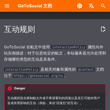
GoToSocial 文档
键
English
入
中文
互动规则
设置
部署注意事项
配置概述
概述
管理设置面板
概览
使用 API 进行身份验证
安装
反向代理
缓存
安全加固措施
无 Wazero / WASM 版构
以
开
贴文
发行版
基础配置
分域部署
新账户注册
指定“没有人”
路由和方法
裸机
NGINX
缓存 API 响应
对 GoToSocial 可执行文
GoToSocial 在帖文中使用
属性向外
interactionPolicy
行沙盒处理
始
站实例描述：对于任意给定的帖文，本站服务器允许处理和
搜索
安装
可信代理
出站 HTTP 代理
联合模式
冲突 / 重复的值
请求速率限制
容器
Apache HTTP 服务器
缓存资源与媒体
存储哪些类型的互动及其条件。
搜
防火墙
及相关对象和属性的
文档
自定义 CSS（进阶）
反向代理
数据库
缓存
域名屏蔽
默认的 interactionPolicy
请求限流
Caddy 2
索
interactionPolicy
@context
位于
。
https://gotosocial.org/ns
密码管理
创建用户
Web
配置 TLS 证书
域名权限订阅
各子规则的默认值
WebSocket
Danger
RSS
站点
安全加固
HTTP 请求头过滤模式
canLike
互动规则旨在限制帖文作者不希望看到的回复以及其它可能对用户
造成有害影响的互动（例如，来自“回复狂”的互动）。
迁移
账户
健康检查
Robots.txt
canReply