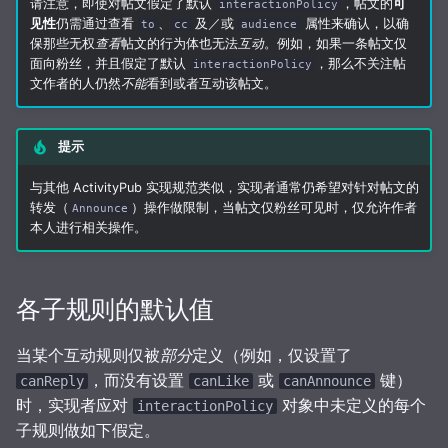
请注意，即使对帖文假定了默认
，帖文的
可
interactionPolicy
见性
仍需通过查看
、
及／或
属性来确认，以确
to
cc
audience
保那些无权
查看
帖文的行为体也无法
互动
。例如，如果一条帖文仅
面向粉丝，并且假定了默认
，那么不关注帖
interactionPolicy
文作者的人仍然
不能
看到或者互动该帖文。
提示
与其他 ActivityPub 实现规范类似，实现者通常仍希望对针对帖文的
转发（
）操作做限制，当帖文仅粉丝可见时，仅允许作者
Announce
本人进行相关操作。
各子规则的默认值
当某个互动规则仅被
部分
定义（例如，仅设置了
，而没有设置
或
键）
canReply
canLike
canAnnounce
时，实现者应对
对象中未定义的每个
interactionPolicy
子规则做如下假定。