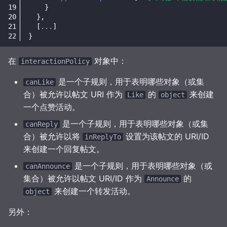
验证 approvedBy
}
},
[
...
]
验证在粉丝或关注集合中的
}
存在
在
对象中：
interactionPolicy
可选行为
是一个子规则，用于表明哪些对象（或集
canLike
合）被允许以帖文 URI 作为
的
来创建
总是发送 Accept 消息
Like
object
一个点赞活动。
类型提示：Accept 和
是一个子规则，用于表明哪些对象（或集
canReply
Reject 的内联 object 属
合）被允许以将
设置为该帖文的 URI/ID
inReplyTo
性
来创建一个回复帖文。
是一个子规则，用于表明哪些对象（或
canAnnounce
在 Accept 和 Reject 消息
集合）被允许以帖文 URI/ID 作为
的
Announce
中设定 target 属性
来创建一个转发活动。
object
另外：