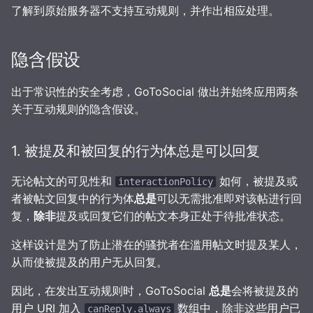
了解到原始服务器不支持互动规则，并作出相应处理。
隐含假设
出于常识性的安全考虑，GoToSocial 做出并始终应用两条
关于互动规则的隐含假设。
1. 被提及和被回复的行为体总是可以回复
无论帖文的可见性和
如何，被提及或
interactionPolicy
者被帖文回复中的行为体
总是
可以无需批准即对该帖进行回
复，
除非
提及或回复它们的帖文本身正处于待批准状态。
这样设计是为了防止潜在的骚扰者在滥用帖文时提及某人，
从而使被提及的用户无从回复。
因此，在发出互动规则时，GoToSocial
总是
会将被提及的
用户 URI 加入
数组中，除非这些用户已
canReply.always