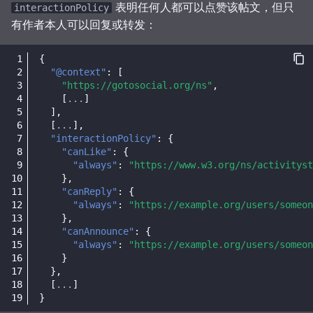
表明任何人都可以点赞该帖文，但只
interactionPolicy
有作者本人可以回复或转发：
{
"@context"
:
[
"https://gotosocial.org/ns"
,
[
...
]
],
[
...
],
"interactionPolicy"
:
{
"canLike"
:
{
"always"
:
"https://www.w3.org/ns/activityst
},
"canReply"
:
{
"always"
:
"https://example.org/users/someon
},
"canAnnounce"
:
{
"always"
:
"https://example.org/users/someon
}
},
[
...
]
}