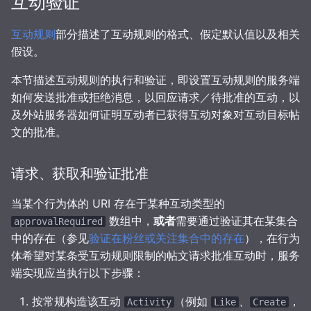
互动验证
互动规则
部分描述了互动规则的格式、假定默认值以及相关
假设。
本节描述互动规则的执行和验证，即设置互动规则的服务端
如何发送批准或拒绝消息，以回应请求／待批准的互动，以
及外站服务器如何证明互动者已获得互动对象对互动目标帖
文的批准。
请求、获取和验证批准
当某个行为体的 URI 存在于某种互动类型的
数组中，
或者
需要通过验证其在某集合
approvalRequired
中的存在（参见
验证在粉丝或关注集合中的存在
），在行为
体希望对某条受互动规则限制的帖文请求批准互动时，服务
端实现应当执行以下步骤：
按常规构造该互动
（例如
、
，
Activity
Like
Create