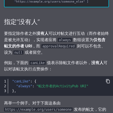
"https://example.org/users/someone_else" ]
指定“没有人”
要指定除作者之外
没有人
可以对帖文进行互动（而作者始终
是被允许互动），实现者应将
数组设置为
仅包含
always
帖文的作者 URI
，而
则可以不包含、
approvalRequired
设为
或者留空。
null
例如，下面的
值表示除帖文作者以外，
没有人
可
canLike
以对该帖文执行点赞操作：
"canLike"
:
{
"always"
:
"帖文作者的ActivityPub URI"
},
再举一个例子。对于下面这条由
发布的帖文，它的
https://example.org/users/someone