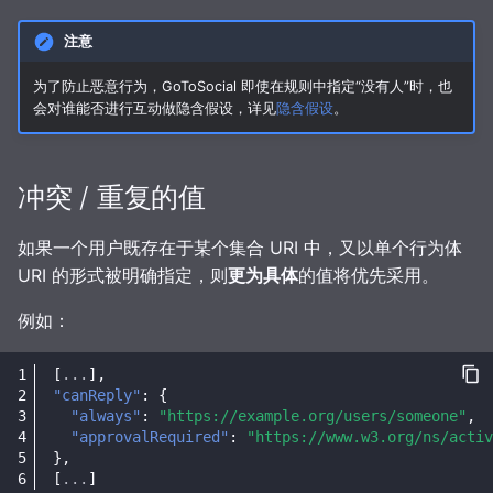
注意
为了防止恶意行为，GoToSocial 即使在规则中指定“没有人”时，也
会对谁能否进行互动做隐含假设，详见
隐含假设
。
冲突 / 重复的值
如果一个用户既存在于某个集合 URI 中，又以单个行为体
URI 的形式被明确指定，则
更为具体
的值将优先采用。
例如：
[
...
],
"canReply"
:
{
"always"
:
"https://example.org/users/someone"
,
"approvalRequired"
:
"https://www.w3.org/ns/activ
},
[
...
]