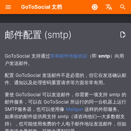
GoToSocial 文档
键
English
入
中文
邮件配置 (smtp)
设置
部署注意事项
设置
概述
管理设置面板
概述
使用 API 进行身份验证
安装
反向代理
缓存
安全加固措施
无 Wazero / WASM 版构
以
开
贴文
发行版
什么时候发送电子邮件？
分域部署
新账户注册
HTTP 签名
路由和方法
裸机
NGINX
缓存 API 响应
对 GoToSocial 可执行文
GoToSocial 支持通过
简单邮件传输协议
（即
smtp
）向用
行沙盒处理
始
户发送邮件。
搜索
安装
HTML 与纯文本
出站 HTTP 代理
联合模式
访问控制
请求速率限制
容器
Apache HTTP 服务器
缓存资源与媒体
搜
配置 GoToSocial 发送邮件不是必需的，但它在发送确认邮
防火墙
件、通知以及处理密码重置请求等方面非常有用。
自定义 CSS（进阶）
反向代理
自定义
缓存
域名屏蔽
请求限流与速率限制
请求限流
Caddy 2
索
要使 GoToSocial 可以发送邮件，你需要一项支持 smtp 的
密码管理
创建用户
配置 TLS 证书
域名权限订阅
行为体与行为体属性
WebSocket
邮件服务，可以在 GoToSocial 所运行的同一台机器上运行
SMTP服务器，也可以使用像
Mailgun
这样的外部服务。
RSS
安全加固
HTTP 请求头过滤模式
帖文及其属性
如果你的邮件提供商支持 smtp（请咨询他们—大多数都支
持），也可能使用免费的个人电子邮件地址发送邮件，但如
迁移
健康检查
Robots.txt
互动规则