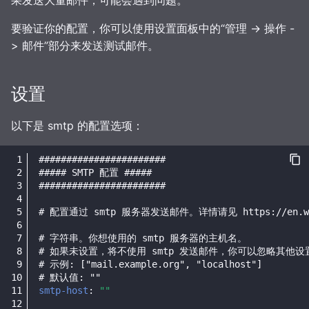
果发送大量邮件，可能会遇到问题。
从以前的实例导入帖文
追踪
GtS CLI 工具
管理
要验证你的配置，你可以使用设置面板中的“管理 -> 操作 -
> 邮件”部分来发送测试邮件。
指标
备份和恢复
术语表
配置 SQLite 副本
媒体缓存
设置
爬虫防护
骚扰信息过滤
以下是 smtp 的配置选项：
网络存储上的 SQLite
数据库维护
#######################
##### SMTP 配置 #####
#######################
适用进阶场景的构建
主题
# 配置通过 smtp 服务器发送邮件。详情请见 https://en.wikipe
# 字符串。你想使用的 smtp 服务器的主机名。
# 如果未设置，将不使用 smtp 发送邮件，你可以忽略其他设
# 示例: ["mail.example.org", "localhost"]
# 默认值: ""
smtp-host
:
""